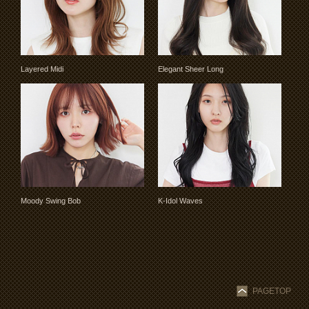
Layered Midi
Elegant Sheer Long
Moody Swing Bob
K-Idol Waves
PAGETOP