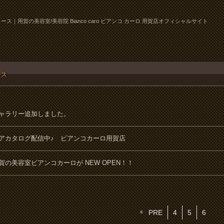
ース｜用賀の美容室/美容院 Bianco caro ビアンコ カーロ 用賀店オフィシャルサイト
ース
ャラリー追加しました。
アカタログ配信中♪ ビアンコカーロ用賀店
賀の美容室ビアンコカーロが NEW OPEN！！
PRE
4
5
6