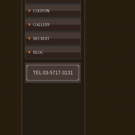
COUPON
GALLERY
RECRUIT
BLOG
TEL 03-5717-3131