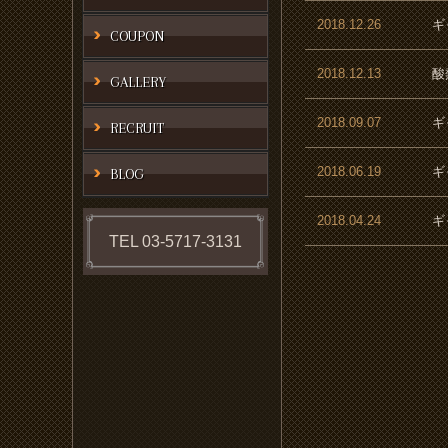
2018.12.26
ギ
COUPON
2018.12.13
酸
GALLERY
2018.09.07
ギ
RECRUIT
2018.06.19
ギ
BLOG
2018.04.24
ギ
TEL 03-5717-3131