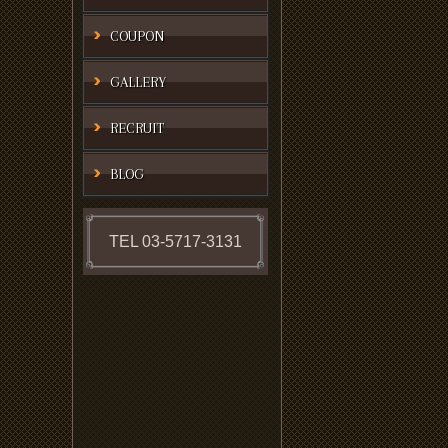
COUPON
GALLERY
RECRUIT
BLOG
TEL 03-5717-3131