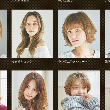
ふんわり巻き
外ハネボブ
こ
ゆる巻きロング
ランダム巻きショート
韓