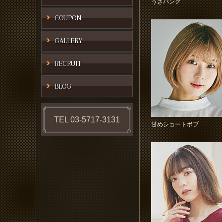
うざバング
COUPON
GALLERY
RECRUIT
BLOG
TEL 03-5717-3131
甘めショートボブ