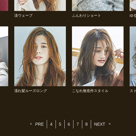
淡ウェーブ
ふんわりショート
ゆ
濡れ髪ルーズロング
こなれ無造作スタイル
ス
PRE
4
5
6
7
8
NEXT