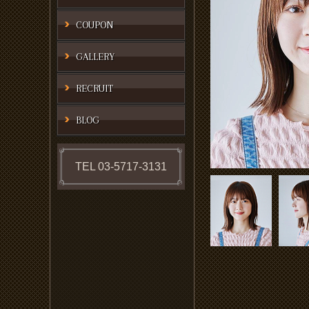
COUPON
GALLERY
RECRUIT
BLOG
TEL 03-5717-3131